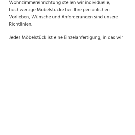
Wohnzimmereinrichtung stellen wir individuelle,
hochwertige Möbelstücke her. Ihre persönlichen
Vorlieben, Wünsche und Anforderungen sind unsere
Richtlinien.
Jedes Möbelstück ist eine Einzelanfertigung, in das wir
unsere gesamte Kreativität und unser Fachwissen
einlaufen lassen. Wir verarbeiten sowohl massives Holz
verschiedener Arten, als auch moderne Materialien und
Oberflächen. Dabei bedienen wir sowohl Privatkunden,
als auch Unternehmen oder öffentliche Auftraggeber.
Auch bei der Restaurierung älterer Schmuckstücke
stehen wir Ihnen mit Rat und Tat zur Seite. Wir können
ihr Möbelstück originalgetreu aufwerten oder kreative
Vorschläge machen, um es an heutige Trends
anzupassen.