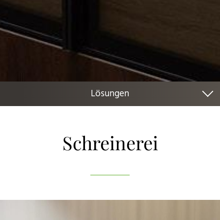
Lösungen
Raumkonzepte
Schreinerei
Schreinerei
Küchen